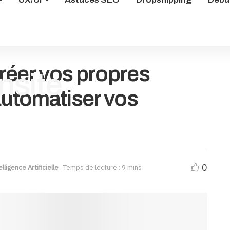
réer vos propres
automatiser vos
0
elligence Artificielle
Temps de lecture : 9 mins