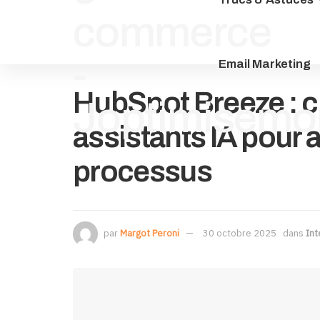
Email Marketing
HubSpot Breeze : c
assistants IA pour 
processus
par
Margot Peroni
30 octobre 2025
dans
Int