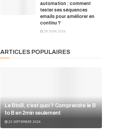
automation : comment
tester ses séquences
emails pour améliorer en
continu ?
28 JUIN 2026
ARTICLES POPULAIRES
Le BtoB, c’est quoi ? Comprendre le B
to B en 2min seulement
25 SEPTEMBRE 2024