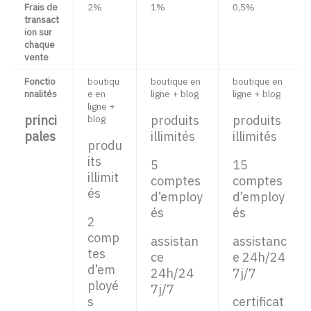
Frais de
2%
1%
0,5%
transact
ion sur
chaque
vente
Fonctio
boutiqu
boutique en
boutique en
nnalités
e en
ligne + blog
ligne + blog
ligne +
princi
blog
produits
produits
pales
illimités
illimités
produ
its
5
15
illimit
comptes
comptes
és
d’employ
d’employ
és
és
2
comp
assistan
assistanc
tes
ce
e 24h/24
d’em
24h/24
7j/7
ployé
7j/7
s
certificat