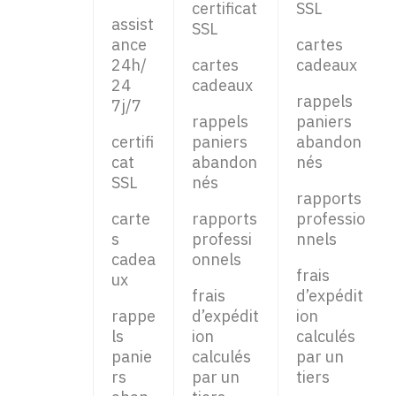
certificat
SSL
assist
SSL
ance
cartes
24h/
cartes
cadeaux
24
cadeaux
rappels
7j/7
rappels
paniers
certifi
paniers
abandon
cat
abandon
nés
SSL
nés
rapports
carte
rapports
professio
s
professi
nnels
cadea
onnels
frais
ux
frais
d’expédit
rappe
d’expédit
ion
ls
ion
calculés
panie
calculés
par un
rs
par un
tiers