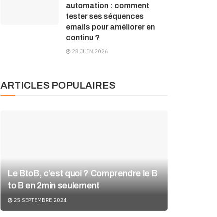
automation : comment
tester ses séquences
emails pour améliorer en
continu ?
28 JUIN 2026
ARTICLES POPULAIRES
Le BtoB, c’est quoi ? Comprendre le B
to B en 2min seulement
25 SEPTEMBRE 2024