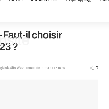
Faut-il choisir
23 ?
0
giciels Site Web
Temps de lecture : 15 mins