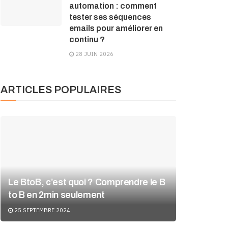
automation : comment
tester ses séquences
emails pour améliorer en
continu ?
28 JUIN 2026
ARTICLES POPULAIRES
Le BtoB, c’est quoi ? Comprendre le B
to B en 2min seulement
25 SEPTEMBRE 2024