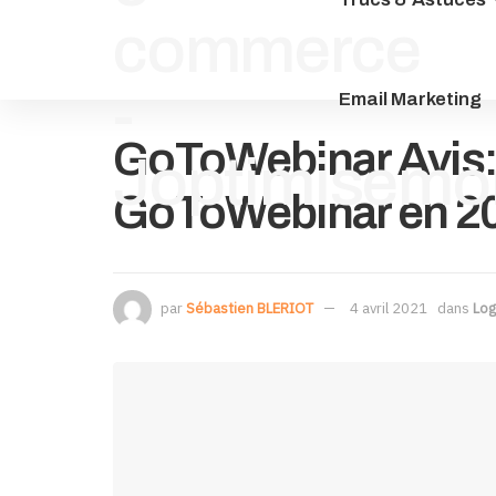
Email Marketing
GoToWebinar Avis: f
GoToWebinar en 2
par
Sébastien BLERIOT
4 avril 2021
dans
Log