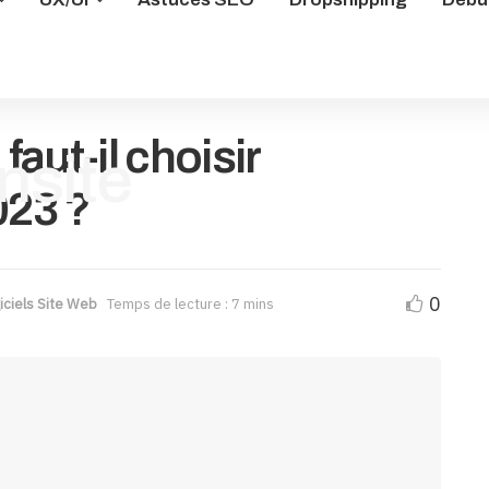
aut-il choisir
023 ?
0
iciels Site Web
Temps de lecture : 7 mins