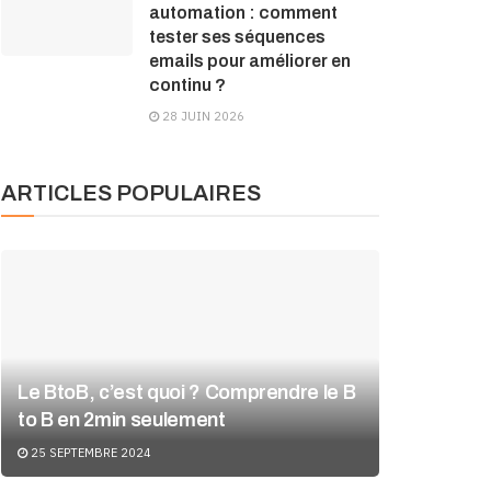
automation : comment
tester ses séquences
emails pour améliorer en
continu ?
28 JUIN 2026
ARTICLES POPULAIRES
Le BtoB, c’est quoi ? Comprendre le B
to B en 2min seulement
25 SEPTEMBRE 2024