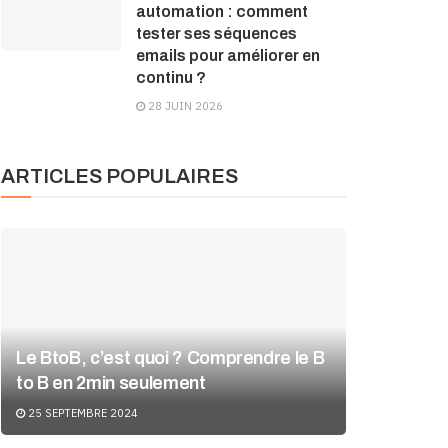
automation : comment
tester ses séquences
emails pour améliorer en
continu ?
28 JUIN 2026
ARTICLES POPULAIRES
Le BtoB, c’est quoi ? Comprendre le B
to B en 2min seulement
25 SEPTEMBRE 2024