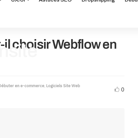
-il choisir Webflow en
Débuter en e-commerce
,
Logiciels Site Web
0