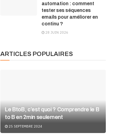
automation : comment
tester ses séquences
emails pour améliorer en
continu ?
28 JUIN 2026
ARTICLES POPULAIRES
Le BtoB, c’est quoi ? Comprendre le B
to B en 2min seulement
25 SEPTEMBRE 2024