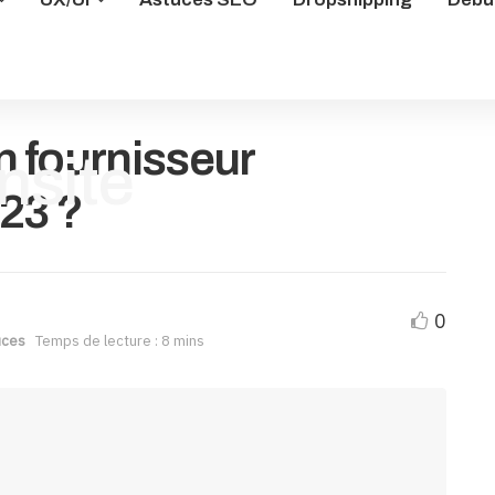
 fournisseur
23 ?
0
uces
Temps de lecture : 8 mins