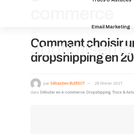
Email Marketing
Comment choisir un
dropshipping en 20
par
Sébastien BLERIOT
28 février 2017
dans
Débuter en e-commerce
,
Dropshipping
,
Trucs & Ast